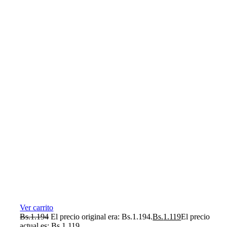
Ver carrito
Bs.
1.194
El precio original era: Bs.1.194.
Bs.
1.119
El precio
actual es: Bs.1.119.