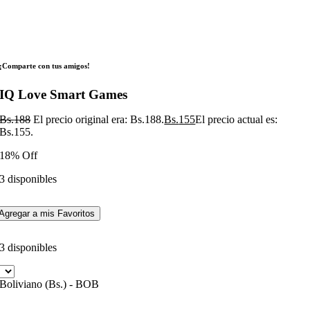
¡Comparte con tus amigos!
IQ Love Smart Games
Bs.
188
El precio original era: Bs.188.
Bs.
155
El precio actual es:
Bs.155.
18% Off
3 disponibles
Agregar a mis Favoritos
3 disponibles
Boliviano (Bs.) - BOB