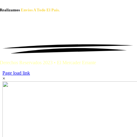
Realizamos
Envíos A Todo El País.
Derechos Reservados 2023 • El Mercader Errante
Page load link
×