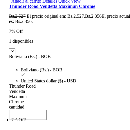
Añadir al carrito
Detalles
Quick View
Thunder Road Vendetta Maximun Chrome
Bs.
2.527
El precio original era: Bs.2.527.
Bs.
2.356
El precio actua
es: Bs.2.356.
7% Off
1 disponibles
Boliviano (Bs.) - BOB
Boliviano (Bs.) - BOB
United States dollar ($) - USD
Thunder Road
Vendetta
Maximun
Chrome
cantidad
Añadir al carrito
7% Off!