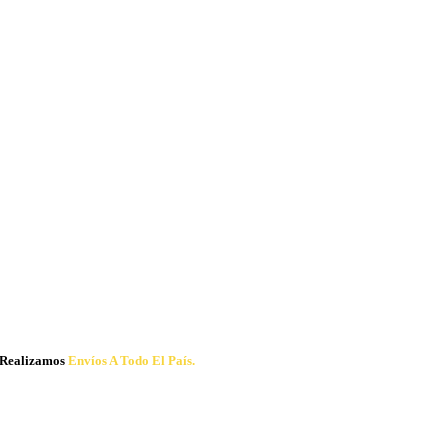
Realizamos
Envíos A Todo El País.