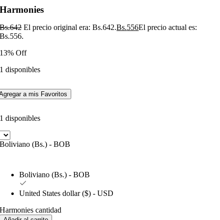
Harmonies
Bs.
642
El precio original era: Bs.642.
Bs.
556
El precio actual es:
Bs.556.
13% Off
1 disponibles
Agregar a mis Favoritos
1 disponibles
Boliviano (Bs.) - BOB
Boliviano (Bs.) - BOB
United States dollar ($) - USD
Harmonies cantidad
Añadir al carrito