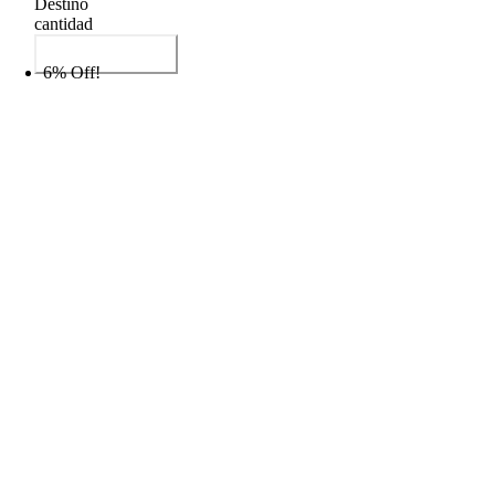
Destino
cantidad
Añadir al carrito
6% Off!