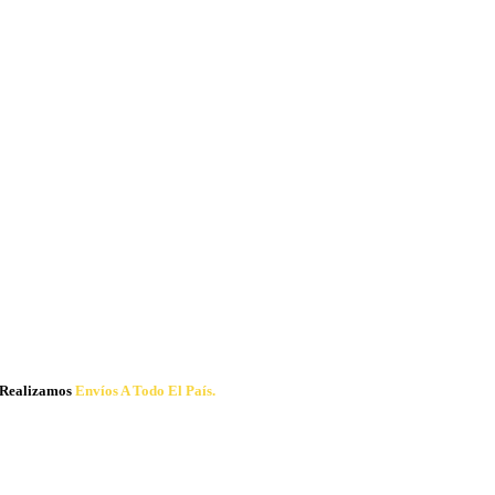
Realizamos
Envíos A Todo El País.