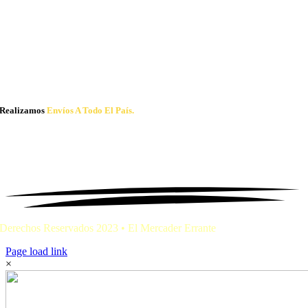
Realizamos
Envíos A Todo El País.
Derechos Reservados 2023 • El Mercader Errante
Page load link
×