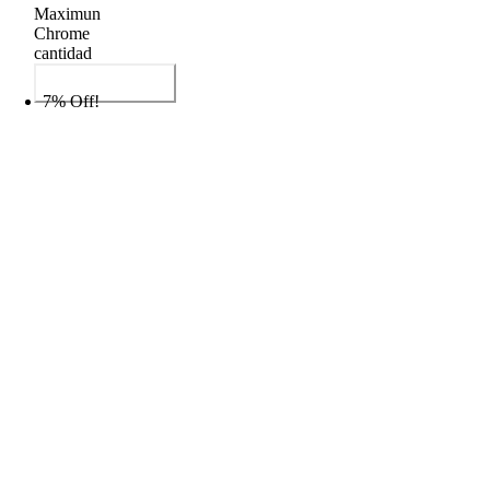
Maximun
Chrome
cantidad
Añadir al carrito
7% Off!