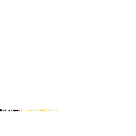
Realizamos
Envíos A Todo El País.