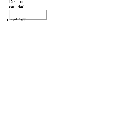
Destino
cantidad
Añadir al carrito
6% Off!