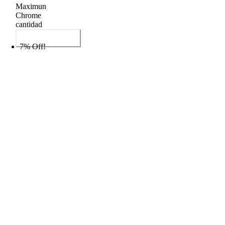
Maximun
Chrome
cantidad
Añadir al carrito
7% Off!