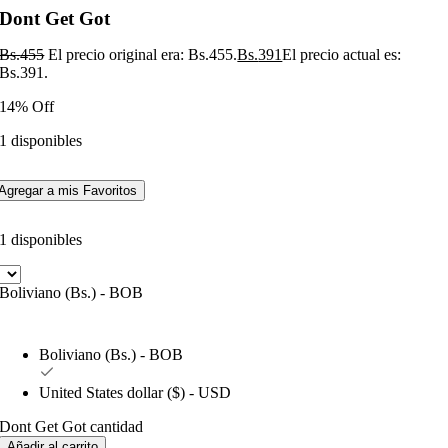
Dont Get Got
Bs.
455
El precio original era: Bs.455.
Bs.
391
El precio actual es:
Bs.391.
14% Off
1 disponibles
Agregar a mis Favoritos
1 disponibles
Boliviano (Bs.) - BOB
Boliviano (Bs.) - BOB
United States dollar ($) - USD
Dont Get Got cantidad
Añadir al carrito