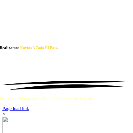
Realizamos
Envíos A Todo El País.
Derechos Reservados 2023 • El Mercader Errante
Page load link
×