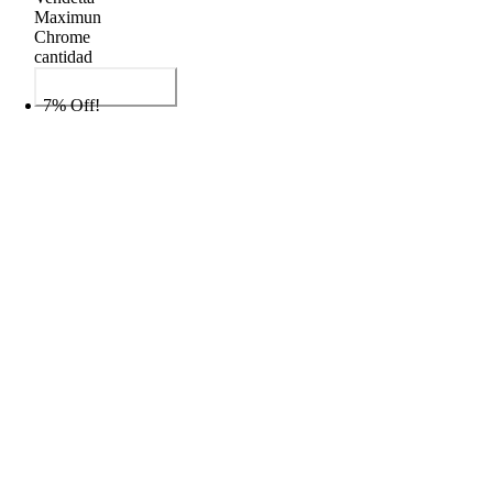
Maximun
Chrome
cantidad
Añadir al carrito
7% Off!