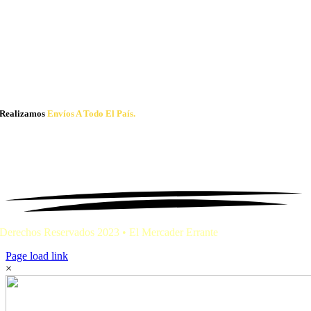
Realizamos
Envíos A Todo El País.
Derechos Reservados 2023 • El Mercader Errante
Page load link
×