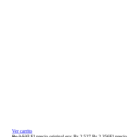
Ver carrito
Bs.
2.527
El precio original era: Bs.2.527.
Bs.
2.356
El precio