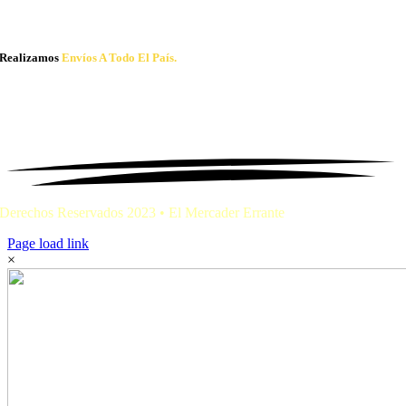
Realizamos
Envíos A Todo El País.
Derechos Reservados 2023 • El Mercader Errante
Page load link
×