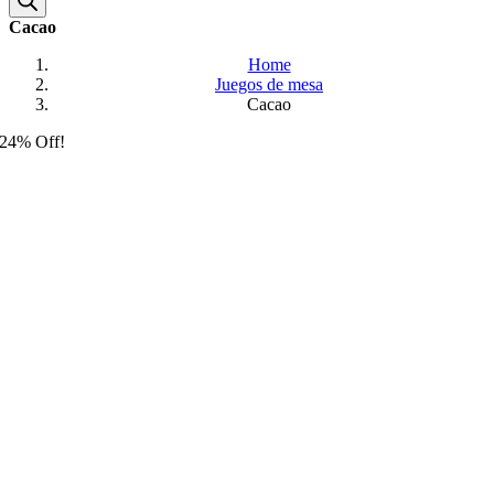
Cacao
Home
Juegos de mesa
Cacao
24% Off!