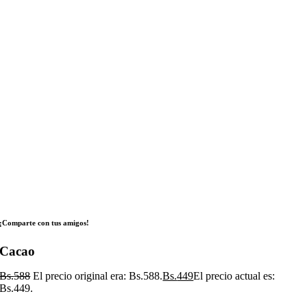
¡Comparte con tus amigos!
Cacao
Bs.
588
El precio original era: Bs.588.
Bs.
449
El precio actual es:
Bs.449.