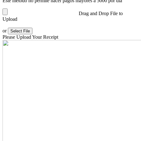
Este método no permite hacer pagos mayores a 5000 por día
Drag and Drop File to
Upload
or
Select File
Please Upload Your Receipt