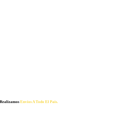
Realizamos
Envíos A Todo El País.