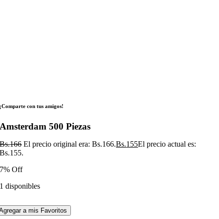
¡Comparte con tus amigos!
Amsterdam 500 Piezas
Bs.
166
El precio original era: Bs.166.
Bs.
155
El precio actual es:
Bs.155.
7% Off
1 disponibles
Agregar a mis Favoritos