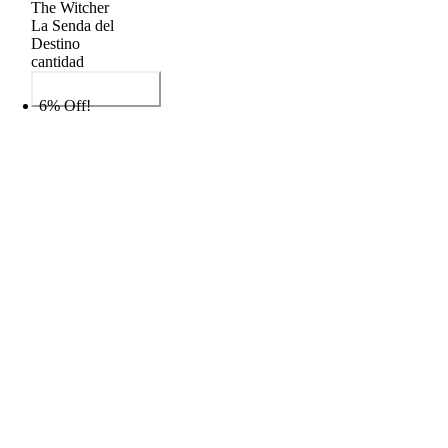
The Witcher
La Senda del
Destino
cantidad
Añadir al carrito
6% Off!