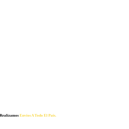
Realizamos
Envíos A Todo El País.