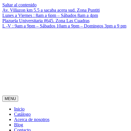
Saltar al contenido
Av. Villazon km 5.5 a sacaba acera sud. Zona Puntiti
Lunes a Viernes : 8am a 6pm – Sábados 8am a 4pm
Plazuela Universitaria #645. Zona Las Cuadras
L -V : 9am a 9pm – Sábados 10am a 9pm – Domingos 3pm a 9 pm
MENU
Inicio
Catálogo
Acerca de nosotros
Blog
Contacto