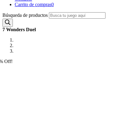
Carrito de compras
0
Búsqueda de productos
7 Wonders Duel
% Off!