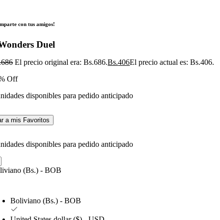
mparte con tus amigos!
 Wonders Duel
.
686
El precio original era: Bs.686.
Bs.
406
El precio actual es: Bs.406.
% Off
unidades disponibles para pedido anticipado
r a mis Favoritos
unidades disponibles para pedido anticipado
liviano (Bs.) - BOB
Boliviano (Bs.) - BOB
United States dollar ($) - USD